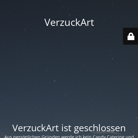
VerzuckArt
VerzuckArt ist geschlossen
Aus persönlichen Gründen werde ich kein Candy Catering und