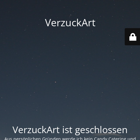
VerzuckArt
VerzuckArt ist geschlossen
Aus persönlichen Gründen werde ich kein Candy Catering und