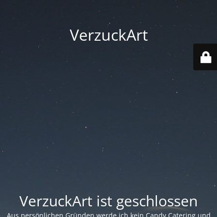
VerzuckArt
VerzuckArt ist geschlossen
Aus persönlichen Gründen werde ich kein Candy Catering und