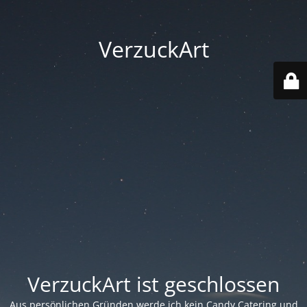
VerzuckArt
VerzuckArt ist geschlossen
Aus persönlichen Gründen werde ich kein Candy Catering und