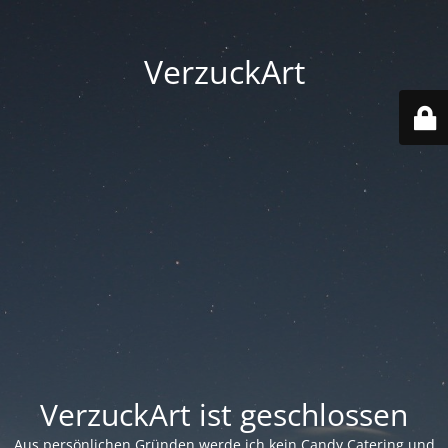
VerzuckArt
VerzuckArt ist geschlossen
Aus persönlichen Gründen werde ich kein Candy Catering und