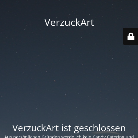
VerzuckArt
VerzuckArt ist geschlossen
Aus persönlichen Gründen werde ich kein Candy Catering und