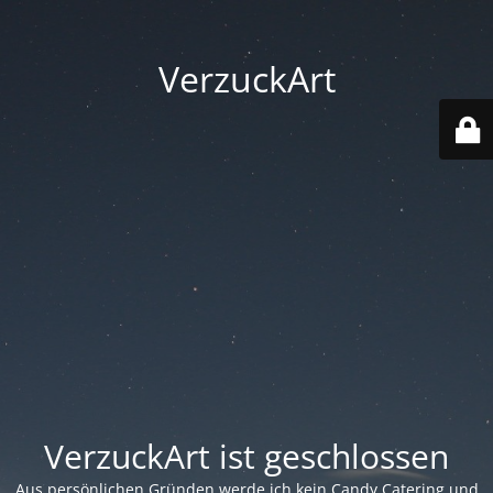
VerzuckArt
VerzuckArt ist geschlossen
Aus persönlichen Gründen werde ich kein Candy Catering und