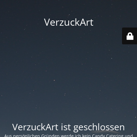
VerzuckArt
VerzuckArt ist geschlossen
Aus persönlichen Gründen werde ich kein Candy Catering und