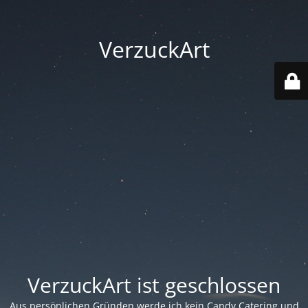
VerzuckArt
VerzuckArt ist geschlossen
Aus persönlichen Gründen werde ich kein Candy Catering und