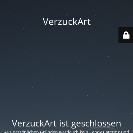
VerzuckArt
VerzuckArt ist geschlossen
Aus persönlichen Gründen werde ich kein Candy Catering und