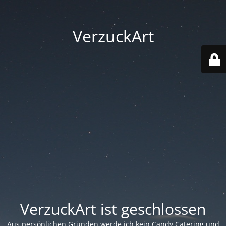
VerzuckArt
VerzuckArt ist geschlossen
Aus persönlichen Gründen werde ich kein Candy Catering und