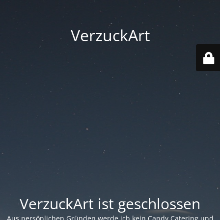
VerzuckArt
VerzuckArt ist geschlossen
Aus persönlichen Gründen werde ich kein Candy Catering und