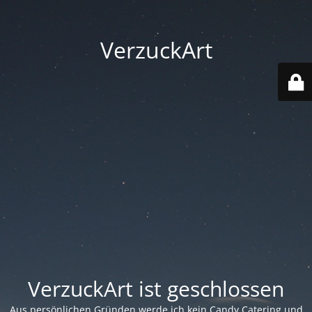
VerzuckArt
VerzuckArt ist geschlossen
Aus persönlichen Gründen werde ich kein Candy Catering und