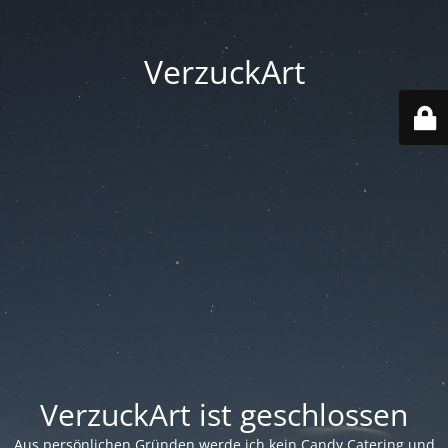
VerzuckArt
VerzuckArt ist geschlossen
Aus persönlichen Gründen werde ich kein Candy Catering und