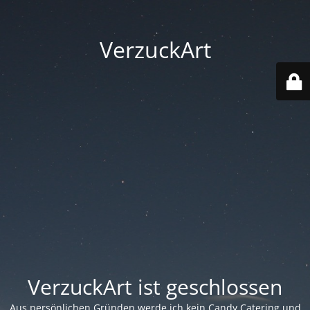
VerzuckArt
VerzuckArt ist geschlossen
Aus persönlichen Gründen werde ich kein Candy Catering und