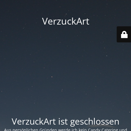
VerzuckArt
VerzuckArt ist geschlossen
Aus persönlichen Gründen werde ich kein Candy Catering und