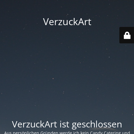
VerzuckArt
VerzuckArt ist geschlossen
Aus persönlichen Gründen werde ich kein Candy Catering und