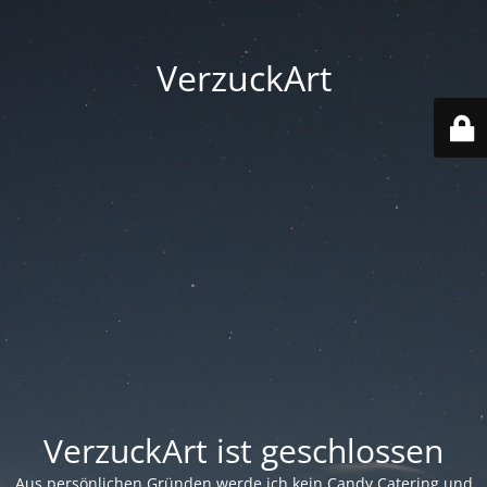
VerzuckArt
VerzuckArt ist geschlossen
Aus persönlichen Gründen werde ich kein Candy Catering und