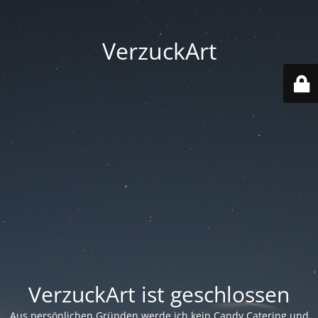
VerzuckArt
VerzuckArt ist geschlossen
Aus persönlichen Gründen werde ich kein Candy Catering und