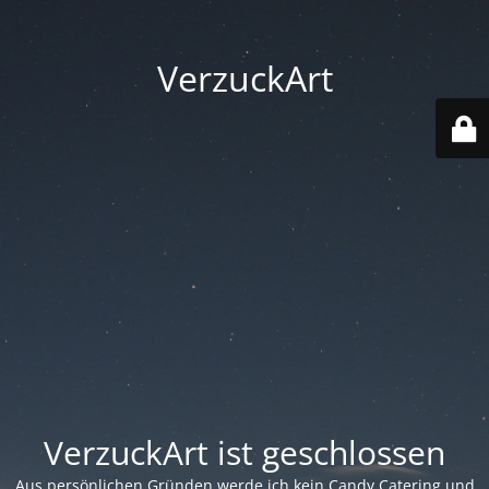
VerzuckArt
VerzuckArt ist geschlossen
Aus persönlichen Gründen werde ich kein Candy Catering und