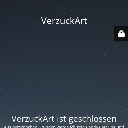
VerzuckArt
VerzuckArt ist geschlossen
Aus persönlichen Gründen werde ich kein Candy Catering und