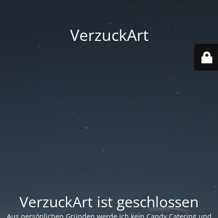
VerzuckArt
VerzuckArt ist geschlossen
Aus persönlichen Gründen werde ich kein Candy Catering und