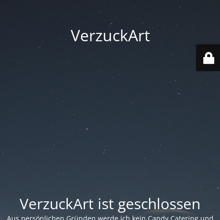
VerzuckArt
VerzuckArt ist geschlossen
Aus persönlichen Gründen werde ich kein Candy Catering und