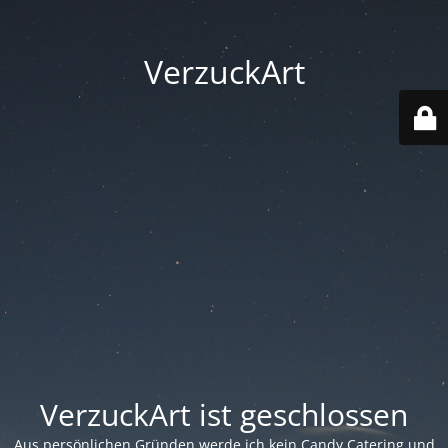
VerzuckArt
VerzuckArt ist geschlossen
Aus persönlichen Gründen werde ich kein Candy Catering und